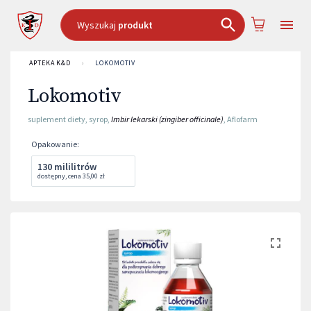
Wyszukaj
produkt
APTEKA K&D
›
LOKOMOTIV
Lokomotiv
suplement diety
,
syrop
,
Imbir lekarski (zingiber officinale)
,
Aflofarm
Opakowanie
:
130 mililitrów
dostępny
,
cena
35,00 zł