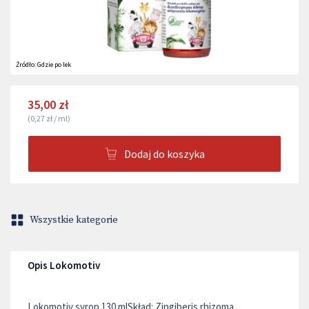
Źródło:
Gdzie po lek
35,00 zł
(
0,27 zł
/
ml
)
Dodaj do koszyka
Wszystkie kategorie
Opis Lokomotiv
Lokomotiv syrop 130 mlSkład: Zingiberis rhizoma