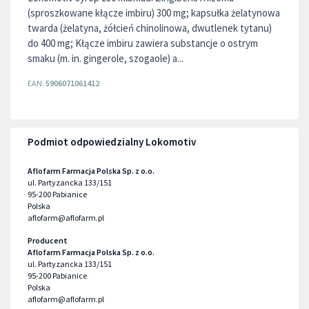
(sproszkowane kłącze imbiru) 300 mg; kapsułka żelatynowa
twarda (żelatyna, żółcień chinolinowa, dwutlenek tytanu)
do 400 mg; Kłącze imbiru zawiera substancje o ostrym
smaku (m. in. gingerole, szogaole) a...
EAN:
5906071061412
Podmiot odpowiedzialny Lokomotiv
Aflofarm Farmacja Polska Sp. z o.o.
ul. Partyzancka 133/151
95-200
Pabianice
Polska
aflofarm@aflofarm.pl
Producent
Aflofarm Farmacja Polska Sp. z o.o.
ul. Partyzancka 133/151
95-200
Pabianice
Polska
aflofarm@aflofarm.pl