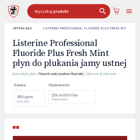
Wyszukaj
produkt
APTEKA K&D
›
LISTERINE PROFESSIONAL FLUORIDE PLUS FRESH MINT PŁYN
Listerine Professional
Fluoride Plus Fresh Mint
płyn do płukania jamy ustnej
kosmetyk
,
płyn
,
Fluorek sodu (sodium fluoride)
,
Johnson & Johnson
Dawka
:
Opakowanie
:
250 mililitrów
450 ppm
niedostępny
brak ofert
■■