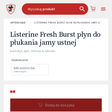
Wyszukaj
produkt
APTEKA K&D
›
LISTERINE FRESH BURST PŁYN DO PŁUKANIA JAMY USTNEJ
Listerine Fresh Burst płyn do
płukania jamy ustnej
kosmetyk
,
płyn
,
Johnson & Johnson
Opakowanie
:
500 mililitrów
niedostępny
■■
Dodaj do koszyka