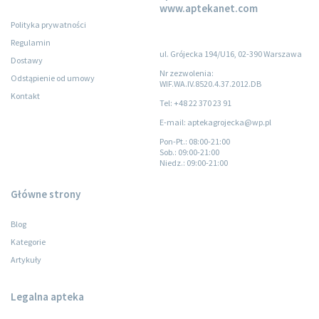
www.aptekanet.com
Polityka prywatności
Regulamin
ul. Grójecka 194/U16, 02-390 Warszawa
Dostawy
Nr zezwolenia:
Odstąpienie od umowy
WIF.WA.IV.8520.4.37.2012.DB
Kontakt
Tel: +48 22 370 23 91
E-mail: aptekagrojecka@wp.pl
Pon-Pt.
: 08:00-21:00
Sob.
: 09:00-21:00
Niedz.
: 09:00-21:00
Główne strony
Blog
Kategorie
Artykuły
Legalna apteka