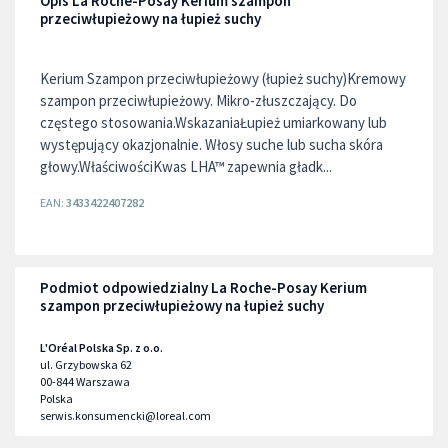
Opis La Roche-Posay Kerium szampon
przeciwłupieżowy na łupież suchy
Kerium Szampon przeciwłupieżowy (łupież suchy)Kremowy
szampon przeciwłupieżowy. Mikro-złuszczający. Do
częstego stosowania.WskazaniaŁupież umiarkowany lub
występujący okazjonalnie. Włosy suche lub sucha skóra
głowy.WłaściwościKwas LHA™ zapewnia gładk...
EAN:
3433422407282
Podmiot odpowiedzialny La Roche-Posay Kerium
szampon przeciwłupieżowy na łupież suchy
L'Oréal Polska Sp. z o.o.
ul. Grzybowska 62
00-844
Warszawa
Polska
serwis.konsumencki@loreal.com