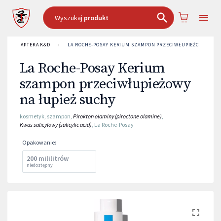
Wyszukaj
produkt
APTEKA K&D
›
LA ROCHE-POSAY KERIUM SZAMPON PRZECIWŁUPIEŻOWY NA Ł
La Roche-Posay Kerium
szampon przeciwłupieżowy
na łupież suchy
kosmetyk
,
szampon
,
Pirokton olaminy (piroctone olamine)
,
Kwas salicylowy (salicylic acid)
,
La Roche-Posay
Opakowanie
:
200 mililitrów
niedostępny