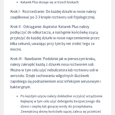
Katarek Plus stosuje się w trzech krokach:
Krok I - Rozrzedzanie: Do każdej dziurki w nosie należy
zaaplikować po 2-3 krople roztworu soli fizjologicznej.
Krok II - Odciąganie: Aspirator Katarek Plus należy
podłączyć do odkurzacza, a następnie końcówkę ssącą
przyłożyć do każdej dziurki w nosie naprzemiennie przez
kilka sekund, uważając przy tym by nie zrobić tego za
mocno.
Krok III - Nawilżanie: Podobnie jak w pierwszym kroku,
należy zakroplić każdą z dziurek nosa roztworem soli.
Można w tym celu użyć nebulizatora lub roztworu soli w
aerozolu. Dzięki zachowaniu wilgotnych śluzówek
zapobiega się podrażnieniom oraz infekcjom wirusowym i
bakteryjnym.
Po każdym użyciu należy dokładnie oczyścić urządzenie.
Najlepiej w tym celu użyć detergentu bezpiecznego dla
dzieci i ciepłej lub gorącej wody do przepłukania.
Zewnętrzną stronę końcówki ssącej zaleca się przetrzeć