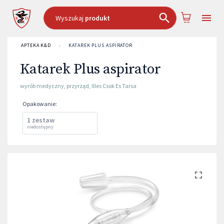
Wyszukaj
produkt
APTEKA K&D
›
KATAREK PLUS ASPIRATOR
Katarek Plus aspirator
wyrób medyczny
,
przyrząd
,
Illes Csok Es Tarsa
Opakowanie
:
1 zestaw
niedostępny