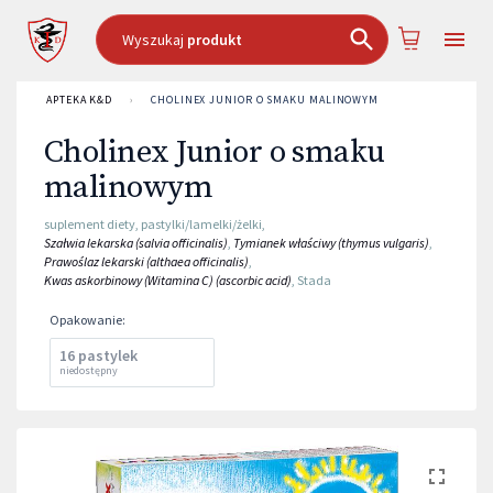
Wyszukaj
produkt
APTEKA K&D
›
CHOLINEX JUNIOR O SMAKU MALINOWYM
Cholinex Junior o smaku
malinowym
suplement diety
,
pastylki/lamelki/żelki
,
Szałwia lekarska (salvia officinalis)
,
Tymianek właściwy (thymus vulgaris)
,
Prawoślaz lekarski (althaea officinalis)
,
Kwas askorbinowy (Witamina C) (ascorbic acid)
,
Stada
Opakowanie
:
16 pastylek
niedostępny