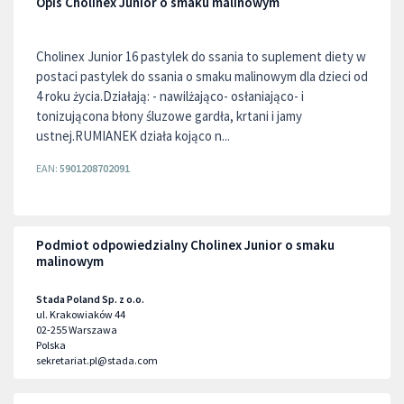
Opis Cholinex Junior o smaku malinowym
Cholinex Junior 16 pastylek do ssania to suplement diety w
postaci pastylek do ssania o smaku malinowym dla dzieci od
4 roku życia.Działają: - nawilżająco- osłaniająco- i
tonizującona błony śluzowe gardła, krtani i jamy
ustnej.RUMIANEK działa kojąco n...
EAN:
5901208702091
Podmiot odpowiedzialny Cholinex Junior o smaku
malinowym
Stada Poland Sp. z o.o.
ul. Krakowiaków 44
02-255
Warszawa
Polska
sekretariat.pl@stada.com