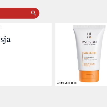
0+
sja
Źródło:
Gdzie po lek