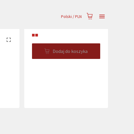
Polski
/
PLN
■■
Dodaj do koszyka