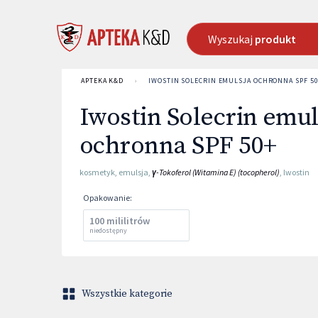
Wyszukaj
produkt
APTEKA K&D
›
IWOSTIN SOLECRIN EMULSJA OCHRONNA SPF 5
Iwostin Solecrin emul
ochronna SPF 50+
kosmetyk
,
emulsja
,
γ-Tokoferol (Witamina E) (tocopherol)
,
Iwostin
Opakowanie
:
100 mililitrów
niedostępny
Wszystkie kategorie