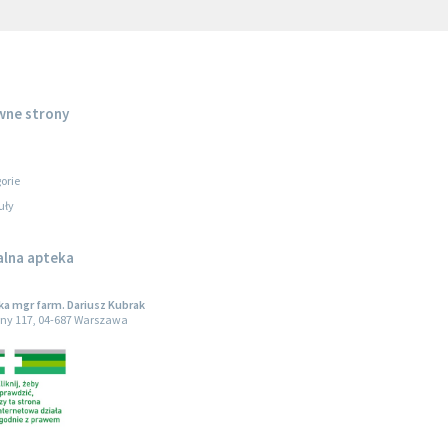
wne strony
orie
uły
alna apteka
a mgr farm. Dariusz Kubrak
ny 117, 04-687 Warszawa