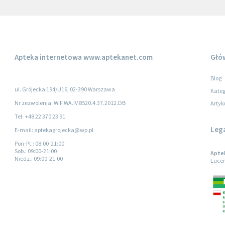
Apteka internetowa
www.aptekanet.com
Głó
Blog
ul. Grójecka 194/U16, 02-390 Warszawa
Kateg
Nr zezwolenia: WIF.WA.IV.8520.4.37.2012.DB
Artyk
Tel: +48 22 370 23 91
Leg
E-mail: aptekagrojecka@wp.pl
Pon-Pt.
: 08:00-21:00
Sob.
: 09:00-21:00
Aptek
Niedz.
: 09:00-21:00
Lucer