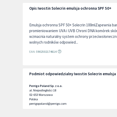
Opis Iwostin Solecrin emulsja ochronna SPF 50+
Emulsja ochronna SPF 50+ Solecrin 100mlZapewnia ba
promieniowaniem UVA i UVB Chroni DNA komórek skór
wzmacnia naturalny system ochrony przeciwsłoneczne
wolnych rodników odpowied...
EAN:
5902502174614
Podmiot odpowiedzialny Iwostin Solecrin emulsja
Perrigo Poland Sp. z o.o.
al. Niepodległości 18
02-653
Warszawa
Polska
perrigopoland@perrigo.com