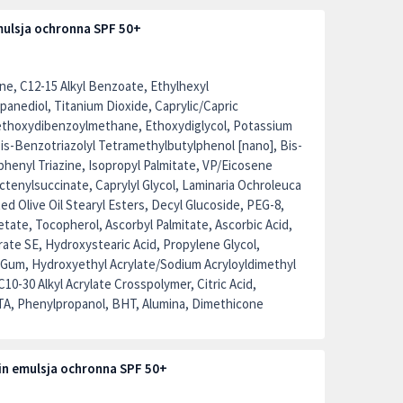
emulsja ochronna SPF 50+
e, C12-15 Alkyl Benzoate, Ethylhexyl
nediol, Titanium Dioxide, Caprylic/Capric
 Methoxydibenzoylmethane, Ethoxydiglycol, Potassium
s-Benzotriazolyl Tetramethylbutylphenol [nano], Bis-
enyl Triazine, Isopropyl Palmitate, VP/Eicosene
tenylsuccinate, Caprylyl Glycol, Laminaria Ochroleuca
d Olive Oil Stearyl Esters, Decyl Glucoside, PEG-8,
tate, Tocopherol, Ascorbyl Palmitate, Ascorbic Acid,
rate SE, Hydroxystearic Acid, Propylene Glycol,
 Gum, Hydroxyethyl Acrylate/Sodium Acryloyldimethyl
10-30 Alkyl Acrylate Crosspolymer, Citric Acid,
TA, Phenylpropanol, BHT, Alumina, Dimethicone
in emulsja ochronna SPF 50+