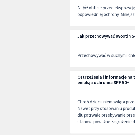
Nałóż obficie przed ekspozycją
odpowiedniej ochrony. Mniejsze
Jak przechowywać Iwostin So
Przechowywać w suchym i chło
Ostrzeżenia i informacje na
emulsja ochronna SPF 50+
Chroń dzieci i niemowlęta prz
Nawet przy stosowaniu produk
długotrwałe przebywanie prze
stanowi poważne zagrożenie dl