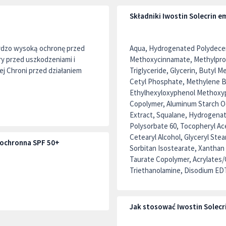
Składniki Iwostin Solecrin 
rdzo wysoką ochronę przed
Aqua, Hydrogenated Polydecen
y przed uszkodzeniami i
Methoxycinnamate, Methylpropa
j Chroni przed działaniem
Triglyceride, Glycerin, Butyl
Cetyl Phosphate, Methylene Bi
Ethylhexyloxyphenol Methoxyph
Copolymer, Aluminum Starch Oc
Extract, Squalane, Hydrogenate
Polysorbate 60, Tocopheryl Ace
Cetearyl Alcohol, Glyceryl Stea
 ochronna SPF 50+
Sorbitan Isostearate, Xanthan
Taurate Copolymer, Acrylates/C
Triethanolamine, Disodium ED
Jak stosować Iwostin Solecr