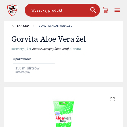
Wyszukaj
produkt
APTEKA K&D
›
GORVITA ALOE VERA ŻEL
Gorvita Aloe Vera żel
kosmetyk
,
żel
,
Aloes zwyczajny (aloe vera)
,
Gorvita
Opakowanie
:
150 mililitrów
niedostępny