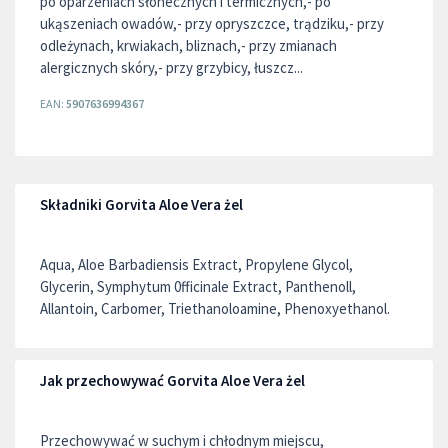
po oparzeniach słonecznych i termicznych,- po
ukąszeniach owadów,- przy opryszczce, trądziku,- przy
odleżynach, krwiakach, bliznach,- przy zmianach
alergicznych skóry,- przy grzybicy, łuszcz...
EAN:
5907636994367
Składniki Gorvita Aloe Vera żel
Aqua, Aloe Barbadiensis Extract, Propylene Glycol,
Glycerin, Symphytum 0fficinale Extract, Panthenoll,
Allantoin, Carbomer, Triethanoloamine, Phenoxyethanol.
Jak przechowywać Gorvita Aloe Vera żel
Przechowywać w suchym i chłodnym miejscu,