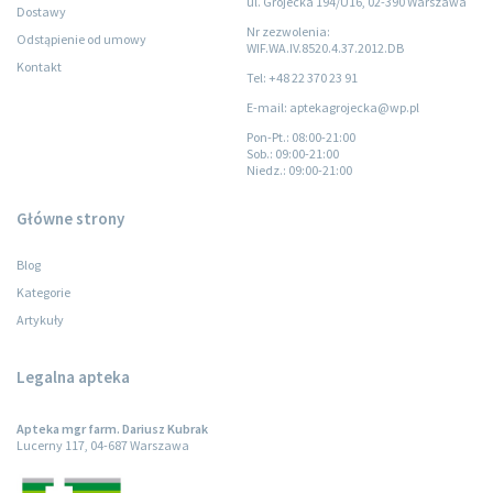
ul. Grójecka 194/U16, 02-390 Warszawa
Dostawy
Nr zezwolenia:
Odstąpienie od umowy
WIF.WA.IV.8520.4.37.2012.DB
Kontakt
Tel: +48 22 370 23 91
E-mail: aptekagrojecka@wp.pl
Pon-Pt.
: 08:00-21:00
Sob.
: 09:00-21:00
Niedz.
: 09:00-21:00
Główne strony
Blog
Kategorie
Artykuły
Legalna apteka
Apteka mgr farm. Dariusz Kubrak
Lucerny 117, 04-687 Warszawa