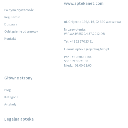
www.aptekanet.com
Polityka prywatności
Regulamin
ul. Grójecka 194/U16, 02-390 Warszawa
Dostawy
Nr zezwolenia:
Odstąpienie od umowy
WIF.WA.IV.8520.4.37.2012.DB
Kontakt
Tel: +48 22 370 23 91
E-mail: aptekagrojecka@wp.pl
Pon-Pt.
: 08:00-21:00
Sob.
: 09:00-21:00
Niedz.
: 09:00-21:00
Główne strony
Blog
Kategorie
Artykuły
Legalna apteka