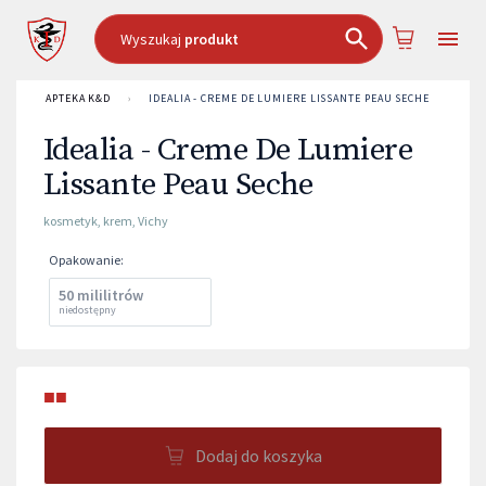
Wyszukaj
produkt
APTEKA K&D
›
IDEALIA - CREME DE LUMIERE LISSANTE PEAU SECHE
Idealia - Creme De Lumiere
Lissante Peau Seche
kosmetyk
,
krem
,
Vichy
Opakowanie
:
50 mililitrów
niedostępny
■■
Dodaj do koszyka