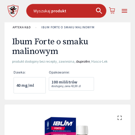
Wyszukaj
produkt
APTEKA K&D
›
IBUM FORTE O SMAKU MALINOWYM
Ibum Forte o smaku
malinowym
produkt dostępny bez recepty
,
zawiesina
,
ibuprofen
,
Hasco-Lek
Dawka
:
Opakowanie
:
100 mililitrów
40 mg/ml
dostępny
,
cena
42,00 zł