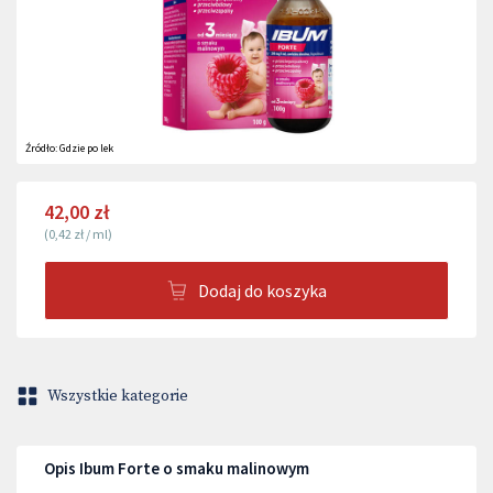
Źródło:
Gdzie po lek
42,00 zł
(
0,42 zł
/
ml
)
Dodaj do koszyka
Wszystkie kategorie
Opis Ibum Forte o smaku malinowym