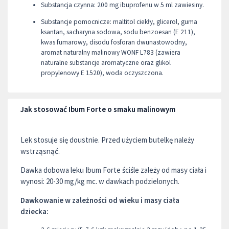
Substancja czynna: 200 mg ibuprofenu w 5 ml zawiesiny.
Substancje pomocnicze: maltitol ciekły, glicerol, guma
ksantan, sacharyna sodowa, sodu benzoesan (E 211),
kwas fumarowy, disodu fosforan dwunastowodny,
aromat naturalny malinowy WONF L783 (zawiera
naturalne substancje aromatyczne oraz glikol
propylenowy E 1520), woda oczyszczona.
Jak stosować Ibum Forte o smaku malinowym
Lek stosuje się doustnie. Przed użyciem butelkę należy
wstrząsnąć.
Dawka dobowa leku Ibum Forte ściśle zależy od masy ciała i
wynosi: 20-30 mg/kg mc. w dawkach podzielonych.
Dawkowanie w zależności od wieku i masy ciała
dziecka: