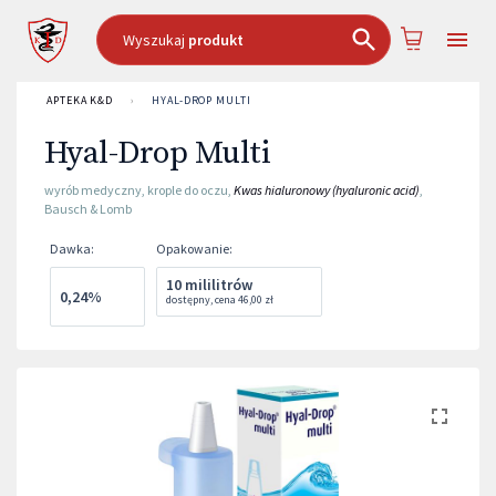
Wyszukaj
produkt
APTEKA K&D
›
HYAL-DROP MULTI
Hyal-Drop Multi
wyrób medyczny
,
krople do oczu
,
Kwas hialuronowy (hyaluronic acid)
,
Bausch & Lomb
Dawka
:
Opakowanie
:
10 mililitrów
0,24%
dostępny
,
cena
46,00 zł