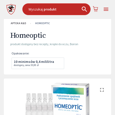
Wyszukaj
produkt
APTEKA K&D
›
HOMEOPTIC
Homeoptic
produkt dostępny bez recepty
,
krople do oczu
,
Boiron
Opakowanie
:
10 minimsów 0,4 mililitra
dostępny
,
cena
33,00 zł