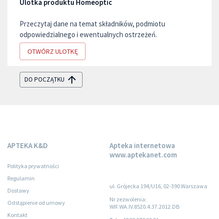
Ulotka produktu Homeoptic
Przeczytaj dane na temat składników, podmiotu
odpowiedzialnego i ewentualnych ostrzeżeń.
OTWÓRZ ULOTKĘ
DO POCZĄTKU
APTEKA K&D
Apteka internetowa
www.aptekanet.com
Polityka prywatności
Regulamin
ul. Grójecka 194/U16, 02-390 Warszawa
Dostawy
Nr zezwolenia:
Odstąpienie od umowy
WIF.WA.IV.8520.4.37.2012.DB
Kontakt