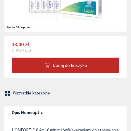
Źródło:
Gdzie po lek
33,00 zł
(
3,30 zł
/
szt.
)
Dodaj do koszyka
Wszystkie kategorie
Opis Homeoptic
HOMEOPTIC 0,4 x 10 minimsówWskazaniami do stosowania