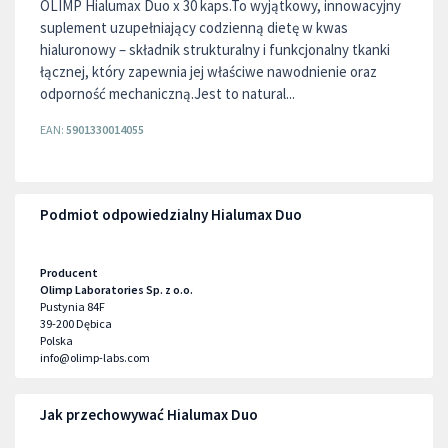
OLIMP Hialumax Duo x 30 kaps.To wyjątkowy, innowacyjny
suplement uzupełniający codzienną dietę w kwas
hialuronowy – składnik strukturalny i funkcjonalny tkanki
łącznej, który zapewnia jej właściwe nawodnienie oraz
odporność mechaniczną.Jest to natural...
EAN:
5901330014055
Podmiot odpowiedzialny Hialumax Duo
Producent
Olimp Laboratories Sp. z o.o.
Pustynia 84F
39-200
Dębica
Polska
info@olimp-labs.com
Jak przechowywać Hialumax Duo