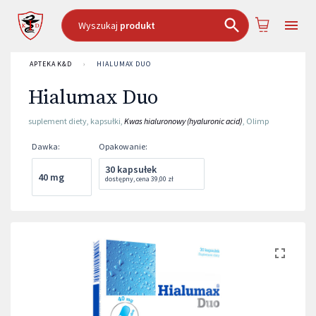
Wyszukaj
produkt
APTEKA K&D
›
HIALUMAX DUO
Hialumax Duo
suplement diety
,
kapsułki
,
Kwas hialuronowy (hyaluronic acid)
,
Olimp
Dawka
:
Opakowanie
:
30 kapsułek
40 mg
dostępny
,
cena
39,00 zł