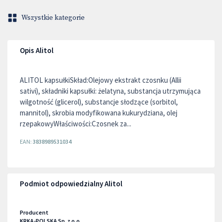
Wszystkie kategorie
Opis Alitol
ALITOL kapsułkiSkład:Olejowy ekstrakt czosnku (Allii
sativi), składniki kapsułki: żelatyna, substancja utrzymująca
wilgotność (glicerol), substancje słodzące (sorbitol,
mannitol), skrobia modyfikowana kukurydziana, olej
rzepakowyWłaściwości:Czosnek za...
EAN:
3838989531034
Podmiot odpowiedzialny Alitol
Producent
KRKA-POLSKA Sp. z o.o.