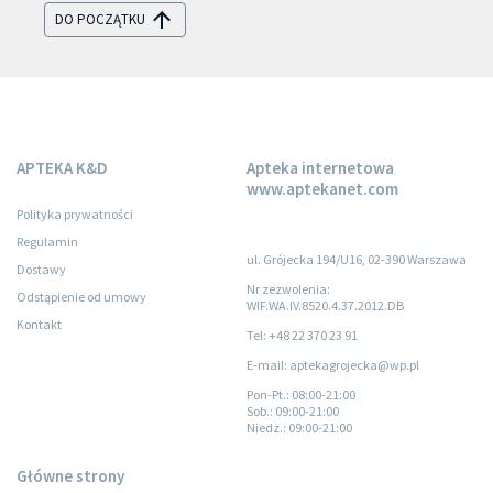
DO POCZĄTKU
APTEKA K&D
Apteka internetowa
www.aptekanet.com
Polityka prywatności
Regulamin
ul. Grójecka 194/U16, 02-390 Warszawa
Dostawy
Nr zezwolenia:
Odstąpienie od umowy
WIF.WA.IV.8520.4.37.2012.DB
Kontakt
Tel: +48 22 370 23 91
E-mail: aptekagrojecka@wp.pl
Pon-Pt.
: 08:00-21:00
Sob.
: 09:00-21:00
Niedz.
: 09:00-21:00
Główne strony