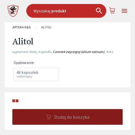
Wyszukaj
produkt
APTEKA K&D
›
ALITOL
Alitol
suplement diety
,
kapsułki
,
Czosnek zwyczajny (allium sativum)
,
Krka
Opakowanie
:
48 kapsułek
niedostępny
■■
Dodaj do koszyka