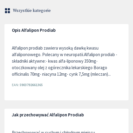
Wszystkie kategorie
Opis Alfalipon Prodiab
Alfalipon prodiab zawiera wysoką dawkę kwasu
alfaliponowego. Polecany w neuropatii.Alfalipon prodiab -
składniki aktywne:- kwas alfa-liponowy 350mg-
otoczkowany olej z ogórecznika lekarskiego Borago
officinalis 70mg- niacyna 12mg- cynk 7,5mg (mleczan)...
EAN:
5903792661365
Jak przechowywać Alfalipon Prodiab
Przechowywać w suchym i chłodnym miejscu,