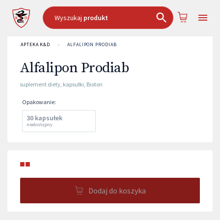
Wyszukaj
produkt
APTEKA K&D
›
ALFALIPON PRODIAB
Alfalipon Prodiab
suplement diety
,
kapsułki
,
Bioton
Opakowanie
:
30 kapsułek
niedostępny
■■
Dodaj do koszyka