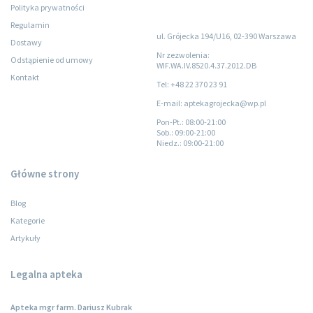
Polityka prywatności
Regulamin
ul. Grójecka 194/U16, 02-390 Warszawa
Dostawy
Nr zezwolenia:
Odstąpienie od umowy
WIF.WA.IV.8520.4.37.2012.DB
Kontakt
Tel: +48 22 370 23 91
E-mail: aptekagrojecka@wp.pl
Pon-Pt.
: 08:00-21:00
Sob.
: 09:00-21:00
Niedz.
: 09:00-21:00
Główne strony
Blog
Kategorie
Artykuły
Legalna apteka
Apteka mgr farm. Dariusz Kubrak