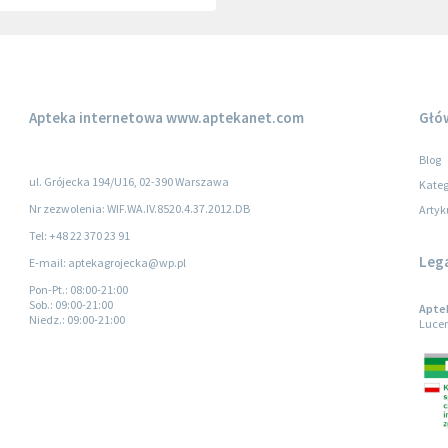
Apteka internetowa
www.aptekanet.com
Głó
Blog
ul. Grójecka 194/U16, 02-390 Warszawa
Kateg
Nr zezwolenia: WIF.WA.IV.8520.4.37.2012.DB
Artyk
Tel: +48 22 370 23 91
Leg
E-mail: aptekagrojecka@wp.pl
Pon-Pt.
: 08:00-21:00
Sob.
: 09:00-21:00
Aptek
Niedz.
: 09:00-21:00
Lucer