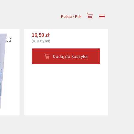
Polski
/
PLN
16,50 zł
(
0,83 zł
/
ml
)
Dodaj do koszyka