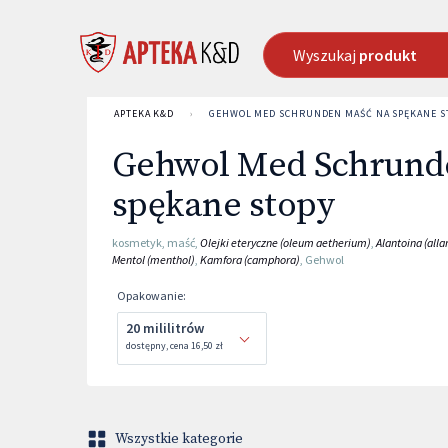
Wyszukaj
produkt
APTEKA K&D
›
GEHWOL MED SCHRUNDEN MAŚĆ NA SPĘKANE S
Gehwol Med Schrund
spękane stopy
kosmetyk
,
maść
,
Olejki eteryczne (oleum aetherium)
,
Alantoina (alla
Mentol (menthol)
,
Kamfora (camphora)
,
Gehwol
Opakowanie
:
20 mililitrów
dostępny
,
cena
16,50 zł
Wszystkie kategorie