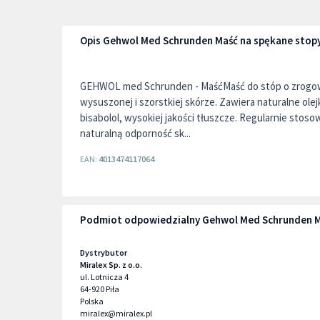
Opis Gehwol Med Schrunden Maść na spękane stop
GEHWOL med Schrunden - MaśćMaść do stóp o zrogowa
wysuszonej i szorstkiej skórze. Zawiera naturalne olej
bisabolol, wysokiej jakości tłuszcze. Regularnie stos
naturalną odporność sk...
EAN:
4013474117064
Podmiot odpowiedzialny Gehwol Med Schrunden M
Dystrybutor
Miralex Sp. z o.o.
ul. Lotnicza 4
64-920
Piła
Polska
miralex@miralex.pl