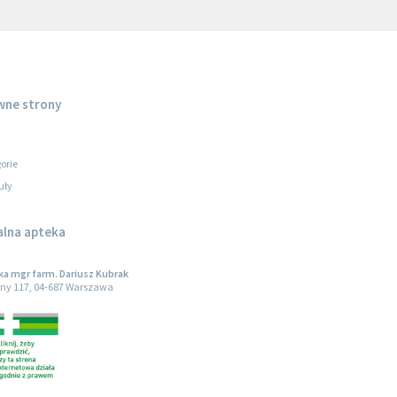
wne strony
orie
uły
alna apteka
a mgr farm. Dariusz Kubrak
ny 117, 04-687 Warszawa