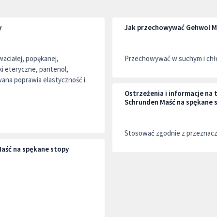
y
Jak przechowywać Gehwol M
ciałej, popękanej,
Przechowywać w suchym i chło
ki eteryczne, pantenol,
owana poprawia elastyczność i
Ostrzeżenia i informacje n
Schrunden Maść na spękane 
Stosować zgodnie z przeznac
aść na spękane stopy