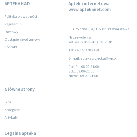
APTEKA K&D
Apteka internetowa
www.aptekanet.com
Polityka prywatności
Regulamin
ul. Grójecka 194/U16, 02-390 Warszawa
Dostawy
Nr zezwolenia:
Odstąpienie od umowy
WIF.WA.IV.8520.4.37.2012.DB
Kontakt
Tel: +48 22 370 23 91
E-mail: aptekagrojecka@wp.pl
Pon-Pt.
: 08:00-21:00
Sob.
: 09:00-21:00
Niedz.
: 09:00-21:00
Główne strony
Blog
Kategorie
Artykuły
Legalna apteka