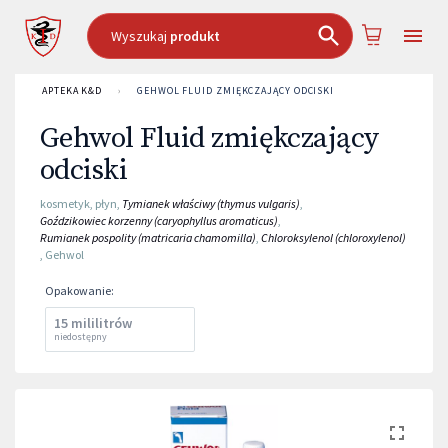
Wyszukaj
produkt
APTEKA K&D
›
GEHWOL FLUID ZMIĘKCZAJĄCY ODCISKI
Gehwol Fluid zmiękczający
odciski
kosmetyk
,
płyn
,
Tymianek właściwy (thymus vulgaris)
,
Goździkowiec korzenny (caryophyllus aromaticus)
,
Rumianek pospolity (matricaria chamomilla)
,
Chloroksylenol (chloroxylenol)
,
Gehwol
Opakowanie
:
15 mililitrów
niedostępny