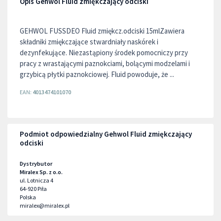
Opis Gehwol Fluid zmiękczający odciski
GEHWOL FUSSDEO Fluid zmiękcz.odciski 15mlZawiera
składniki zmiękczające stwardniały naskórek i
dezynfekujące. Niezastąpiony środek pomocniczy przy
pracy z wrastającymi paznokciami, bolącymi modzelami i
grzybicą płytki paznokciowej. Fluid powoduje, że ...
EAN:
4013474101070
Podmiot odpowiedzialny Gehwol Fluid zmiękczający
odciski
Dystrybutor
Miralex Sp. z o.o.
ul. Lotnicza 4
64-920
Piła
Polska
miralex@miralex.pl