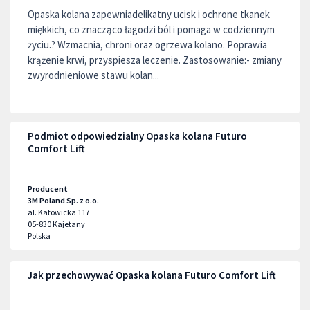
Opaska kolana zapewniadelikatny ucisk i ochrone tkanek
miękkich, co znacząco łagodzi ból i pomaga w codziennym
życiu.? Wzmacnia, chroni oraz ogrzewa kolano. Poprawia
krążenie krwi, przyspiesza leczenie. Zastosowanie:- zmiany
zwyrodnieniowe stawu kolan...
Podmiot odpowiedzialny Opaska kolana Futuro
Comfort Lift
Producent
3M Poland Sp. z o.o.
al. Katowicka 117
05-830
Kajetany
Polska
Jak przechowywać Opaska kolana Futuro Comfort Lift