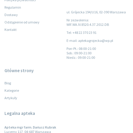
Regulamin
ul. Grójecka 194/U16, 02-390 Warszawa
Dostawy
Nr zezwolenia:
Odstąpienie od umowy
WIF.WA.IV.8520.4.37.2012.DB
Kontakt
Tel: +48 22 370 23 91
E-mail: aptekagrojecka@wp.pl
Pon-Pt.
: 08:00-21:00
Sob.
: 09:00-21:00
Niedz.
: 09:00-21:00
Główne strony
Blog
Kategorie
Artykuły
Legalna apteka
Apteka mgr farm. Dariusz Kubrak
Lucerny 117, 04-687 Warszawa