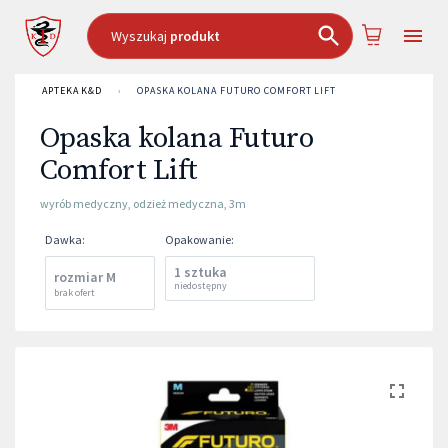
Wyszukaj
produkt
APTEKA K&D
›
OPASKA KOLANA FUTURO COMFORT LIFT
Opaska kolana Futuro
Comfort Lift
wyrób medyczny
,
odzież medyczna
,
3m
Dawka
:
Opakowanie
:
1 sztuka
rozmiar M
niedostępny
brak ofert