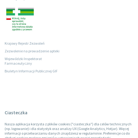
Krajowy Rejestr Zezwoleń
Zezwolenie na prowadzenie apteki
Wojewódzki Inspektorat
Farmaceutyczny
Biuletyn Informacji Publicznej GIF
Ciasteczka
Nasza aplikacja korzysta z plików cookies ("ciasteczka") dla celów technicznych
(np. logowanie) i dla statystyk oraz analizy UX (Google Analytics, Hotjar). Więcej
informacji o przetwarzaniu danych znajdziesz w regulaminie. Preferencje co do
obsługi cookies możesz zmienić w ustawieniach swojej przeglądarki.