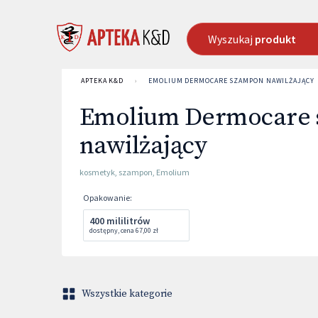
Wyszukaj
produkt
APTEKA K&D
›
EMOLIUM DERMOCARE SZAMPON NAWILŻAJĄCY
Emolium Dermocare
nawilżający
kosmetyk
,
szampon
,
Emolium
Opakowanie
:
400 mililitrów
dostępny
,
cena
67,00 zł
Wszystkie kategorie