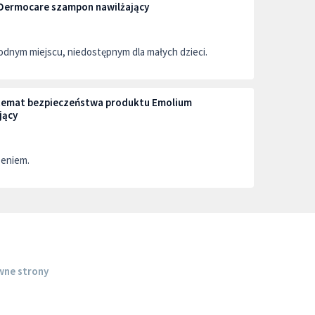
Dermocare szampon nawilżający
dnym miejscu, niedostępnym dla małych dzieci.
a temat bezpieczeństwa produktu Emolium
jący
zeniem.
wne strony