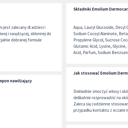
Składniki Emolium Dermocar
est zalecany dl adzieci i
Aqua, Lauryl Glucoside, Decyl
iwej i swędzącej, skłonnej do
Sodium Cocoyl Alaninate, Beta
cjalnie dobranej formule
Propylene Glycol, Sucrose Coco
Glutamic Acid, Lysine, Glycine
Acid, Parfum, Sodium Benzoate
Jak stosować Emolium Derm
pon nawilżający
Dokładnie zmoczyć włosy i skór
delikatnie rozprowadzić na skó
Zaleca się codzienne stosowan
przypadku kontaktu z oczami n