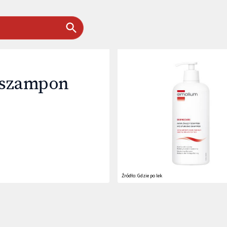
 szampon
Źródło:
Gdzie po lek