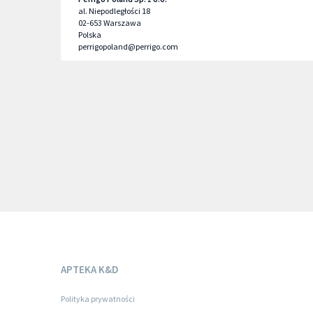
al. Niepodległości 18
02-653
Warszawa
Polska
perrigopoland@perrigo.com
APTEKA K&D
Polityka prywatności