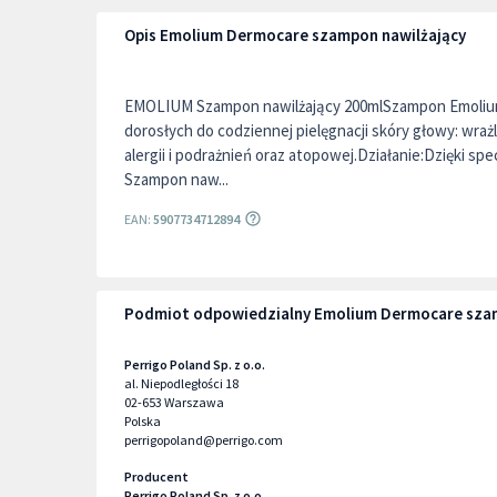
Opis Emolium Dermocare szampon nawilżający
EMOLIUM Szampon nawilżający 200mlSzampon Emolium j
dorosłych do codziennej pielęgnacji skóry głowy: wrażl
alergii i podrażnień oraz atopowej.Działanie:Dzięki spe
Szampon naw...
EAN:
5907734712894
Podmiot odpowiedzialny Emolium Dermocare szam
Perrigo Poland Sp. z o.o.
al. Niepodległości 18
02-653
Warszawa
Polska
perrigopoland@perrigo.com
Producent
Perrigo Poland Sp. z o.o.