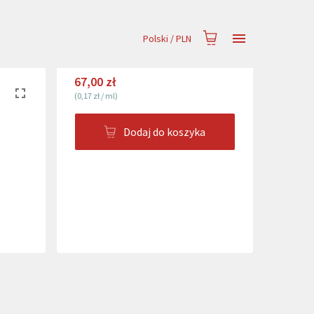
Polski
/
PLN
67,00 zł
(
0,17 zł
/
ml
)
Dodaj do koszyka