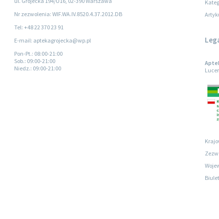
ul. Grójecka 194/U16, 02-390 Warszawa
Kateg
Nr zezwolenia: WIF.WA.IV.8520.4.37.2012.DB
Artyk
Tel: +48 22 370 23 91
Leg
E-mail: aptekagrojecka@wp.pl
Pon-Pt.
: 08:00-21:00
Sob.
: 09:00-21:00
Aptek
Niedz.
: 09:00-21:00
Lucer
Krajo
Zezwo
Wojew
Biule