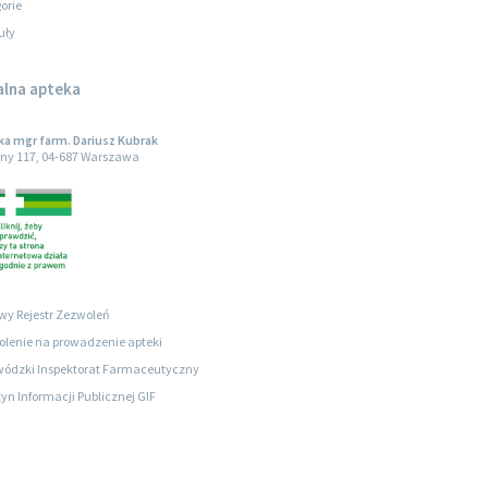
orie
uły
alna apteka
a mgr farm. Dariusz Kubrak
ny 117, 04-687 Warszawa
wy Rejestr Zezwoleń
lenie na prowadzenie apteki
ódzki Inspektorat Farmaceutyczny
tyn Informacji Publicznej GIF