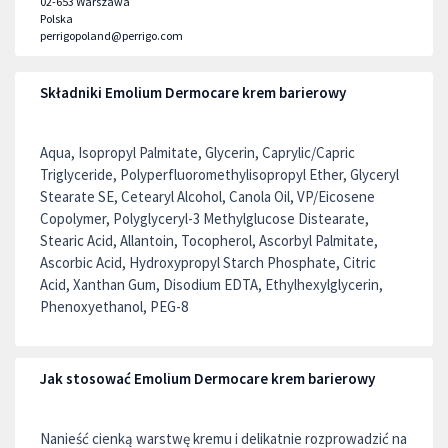
02-653
Warszawa
Polska
perrigopoland@perrigo.com
Składniki Emolium Dermocare krem barierowy
Aqua, Isopropyl Palmitate, Glycerin, Caprylic/Capric
Triglyceride, Polyperfluoromethylisopropyl Ether, Glyceryl
Stearate SE, Cetearyl Alcohol, Canola Oil, VP/Eicosene
Copolymer, Polyglyceryl-3 Methylglucose Distearate,
Stearic Acid, Allantoin, Tocopherol, Ascorbyl Palmitate,
Ascorbic Acid, Hydroxypropyl Starch Phosphate, Citric
Acid, Xanthan Gum, Disodium EDTA, Ethylhexylglycerin,
Phenoxyethanol, PEG-8
Jak stosować Emolium Dermocare krem barierowy
Nanieść cienką warstwę kremu i delikatnie rozprowadzić na