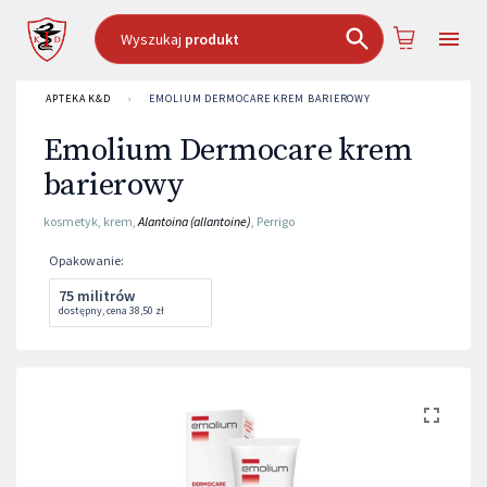
Wyszukaj
produkt
APTEKA K&D
›
EMOLIUM DERMOCARE KREM BARIEROWY
Emolium Dermocare krem
barierowy
kosmetyk
,
krem
,
Alantoina (allantoine)
,
Perrigo
Opakowanie
:
75 militrów
dostępny
,
cena
38,50 zł