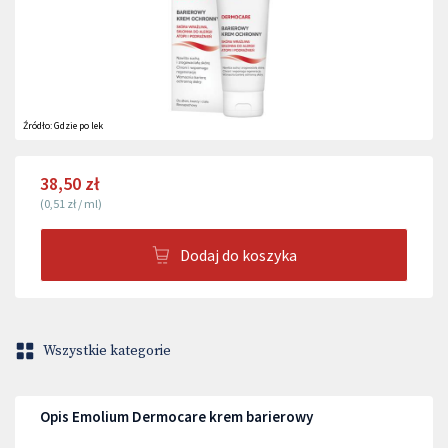
Źródło:
Gdzie po lek
38,50 zł
(
0,51 zł
/
ml
)
Dodaj do koszyka
Wszystkie kategorie
Opis Emolium Dermocare krem barierowy