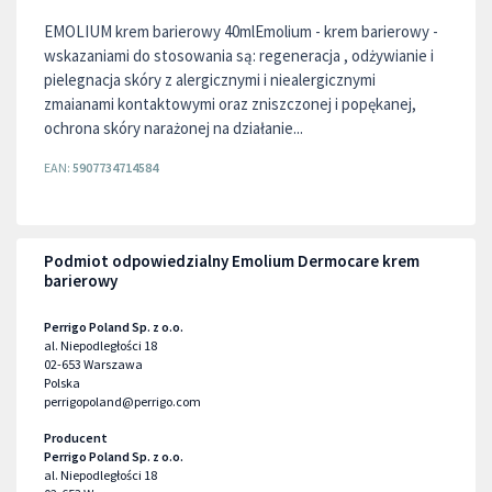
EMOLIUM krem barierowy 40mlEmolium - krem barierowy -
wskazaniami do stosowania są: regeneracja , odżywianie i
pielegnacja skóry z alergicznymi i niealergicznymi
zmaianami kontaktowymi oraz zniszczonej i popękanej,
ochrona skóry narażonej na działanie...
EAN:
5907734714584
Podmiot odpowiedzialny Emolium Dermocare krem
barierowy
Perrigo Poland Sp. z o.o.
al. Niepodległości 18
02-653
Warszawa
Polska
perrigopoland@perrigo.com
Producent
Perrigo Poland Sp. z o.o.
al. Niepodległości 18