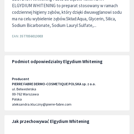
ELGYDIUM WHITENING to preparat stosowany w ramach
codziennej higieny zębów, który dzięki dwuwęglanowi sodu
ma na celu wybielenie zębów.Skład:Aqua, Glycerin, Silica,
Sodium Bicarbonate, Sodium Lauryl Sulfate,...
EAN:
3577056013003
Podmiot odpowiedzialny Elgydium Whitening
Producent
PIERRE FABRE DERMO-COSMETIQUE POLSKA sp. z o.o.
ul. Belwederska
00-762
Warszawa
Polska
aleksandra.kluczny@pierre-fabre.com
Jak przechowywać Elgydium Whitening