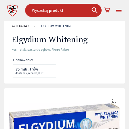
Wyszukaj
produkt
APTEKA K&D
›
ELGYDIUM WHITENING
Elgydium Whitening
kosmetyk
,
pasta do zębów
,
Pierre Fabre
Opakowanie
:
75 mililitrów
dostępny
,
cena
32,00 zł