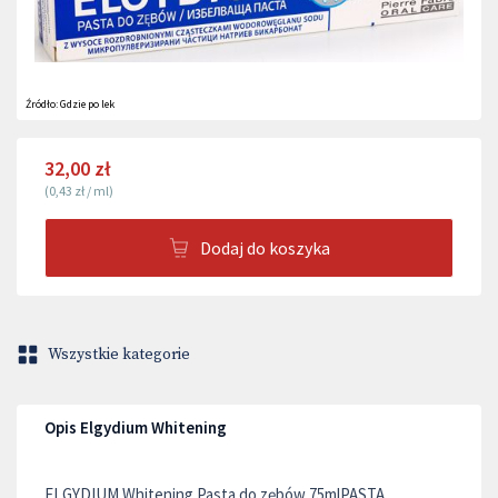
Źródło:
Gdzie po lek
32,00 zł
(
0,43 zł
/
ml
)
Dodaj do koszyka
Wszystkie kategorie
Opis Elgydium Whitening
ELGYDIUM Whitening Pasta do zębów 75mlPASTA