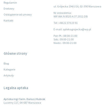
Regulamin
ul. Grójecka 194/U16, 02-390 Warszawa
Dostawy
Nr zezwolenia:
Odstąpienie od umowy
WIF.WA.IV.8520.4.37.2012.DB
Kontakt
Tel: +48 22 370 23 91
E-mail: aptekagrojecka@wp.pl
Pon-Pt.
: 08:00-21:00
Sob.
: 09:00-21:00
Niedz.
: 09:00-21:00
Główne strony
Blog
Kategorie
Artykuły
Legalna apteka
Apteka mgr farm. Dariusz Kubrak
Lucerny 117, 04-687 Warszawa