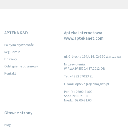
APTEKA K&D
Apteka internetowa
www.aptekanet.com
Polityka prywatności
Regulamin
ul. Grójecka 194/U16, 02-390 Warszawa
Dostawy
Nr zezwolenia:
Odstąpienie od umowy
WIF.WA.IV.8520.4.37.2012.DB
Kontakt
Tel: +48 22 370 23 91
E-mail: aptekagrojecka@wp.pl
Pon-Pt.
: 08:00-21:00
Sob.
: 09:00-21:00
Niedz.
: 09:00-21:00
Główne strony
Blog