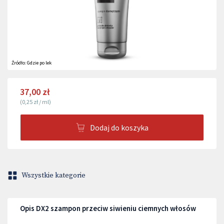
Źródło:
Gdzie po lek
37,00 zł
(
0,25 zł
/
ml
)
Dodaj do koszyka
Wszystkie kategorie
Opis DX2 szampon przeciw siwieniu ciemnych włosów