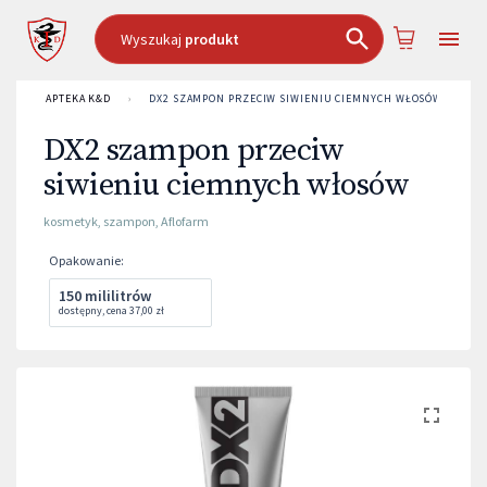
Wyszukaj
produkt
APTEKA K&D
›
DX2 SZAMPON PRZECIW SIWIENIU CIEMNYCH WŁOSÓW
DX2 szampon przeciw
siwieniu ciemnych włosów
kosmetyk
,
szampon
,
Aflofarm
Opakowanie
:
150 mililitrów
dostępny
,
cena
37,00 zł