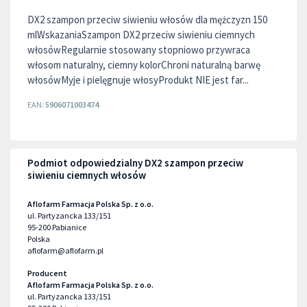
DX2 szampon przeciw siwieniu włosów dla mężczyzn 150
mlWskazaniaSzampon DX2 przeciw siwieniu ciemnych
włosówRegularnie stosowany stopniowo przywraca
włosom naturalny, ciemny kolorChroni naturalną barwę
włosówMyje i pielęgnuje włosyProdukt NIE jest far...
EAN:
5906071003474
Podmiot odpowiedzialny DX2 szampon przeciw
siwieniu ciemnych włosów
Aflofarm Farmacja Polska Sp. z o.o.
ul. Partyzancka 133/151
95-200
Pabianice
Polska
aflofarm@aflofarm.pl
Producent
Aflofarm Farmacja Polska Sp. z o.o.
ul. Partyzancka 133/151