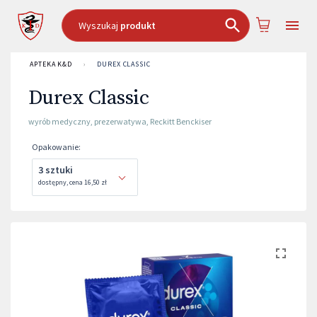
Wyszukaj
produkt
APTEKA K&D
›
DUREX CLASSIC
Durex Classic
wyrób medyczny
,
prezerwatywa
,
Reckitt Benckiser
Opakowanie
:
3 sztuki
dostępny
,
cena
16,50 zł