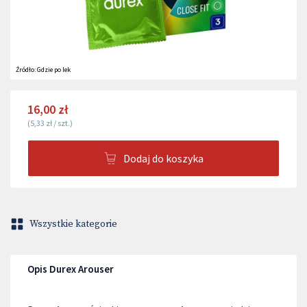
Źródło:
Gdzie po lek
16,00 zł
(
5,33 zł
/
szt.
)
Dodaj do koszyka
Wszystkie kategorie
Opis Durex Arouser