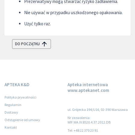
Prezerwatywy mogą stwarzać ryzyko zadławienia.
Nie używać w przypadku uszkodzonego opakowania.
Użyć tylko raz.
DO POCZĄTKU
APTEKA K&D
Apteka internetowa
www.aptekanet.com
Polityka prywatności
Regulamin
ul. Grójecka 194/U16, 02-390 Warszawa
Dostawy
Nr zezwolenia:
Odstąpienie od umowy
WIF.WA.IV.8520.4.37.2012.DB
Kontakt
Tel: +48 22 370 23 91