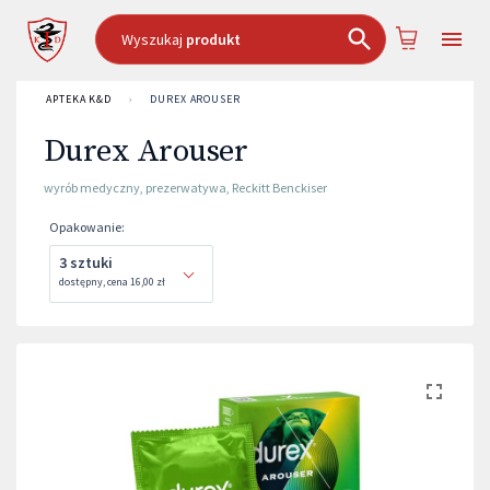
Wyszukaj
produkt
APTEKA K&D
›
DUREX AROUSER
Durex Arouser
wyrób medyczny
,
prezerwatywa
,
Reckitt Benckiser
Opakowanie
:
3 sztuki
dostępny
,
cena
16,00 zł