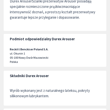
Durex ArouserŚcianki prezerwatyw Arouser posiadają
specjalnie rozmieszczone prążkiwzmacniające
intensywność doznań, a prostszy kształt prezerwatywy
gwarantuje lepsze przyleganie i dopasowanie.
Podmiot odpowiedzialny Durex Arouser
Reckitt Benckiser Poland S.A.
ul. Okunin 1
05-100
Nowy Dwór Mazowiecki
Polska
Składniki Durex Arouser
Wyrób wykonany jest z naturalnego lateksu, pokryty
silikonowym lubrykantem.