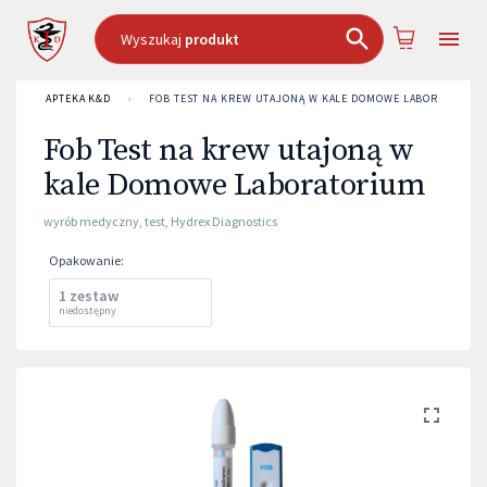
Wyszukaj
produkt
APTEKA K&D
›
FOB TEST NA KREW UTAJONĄ W KALE DOMOWE LABORATORIU
Fob Test na krew utajoną w
kale Domowe Laboratorium
wyrób medyczny
,
test
,
Hydrex Diagnostics
Opakowanie
:
1 zestaw
niedostępny