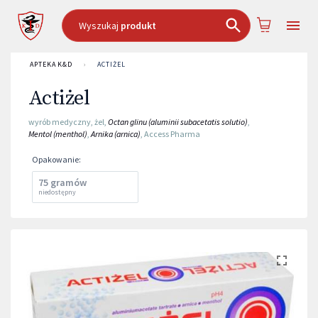
Wyszukaj
produkt
APTEKA K&D
›
ACTIŻEL
Actiżel
wyrób medyczny
,
żel
,
Octan glinu (aluminii subacetatis solutio)
,
Mentol (menthol)
,
Arnika (arnica)
,
Access Pharma
Opakowanie
:
75 gramów
niedostępny