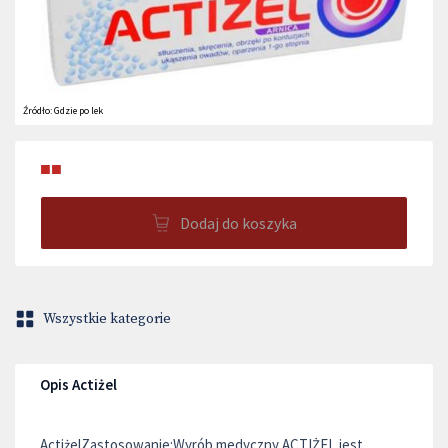
Źródło:
Gdzie po lek
■■
Dodaj do koszyka
Wszystkie kategorie
Opis Actiżel
ActiżelZastosowanie:Wyrób medyczny ACTIŻEL jest