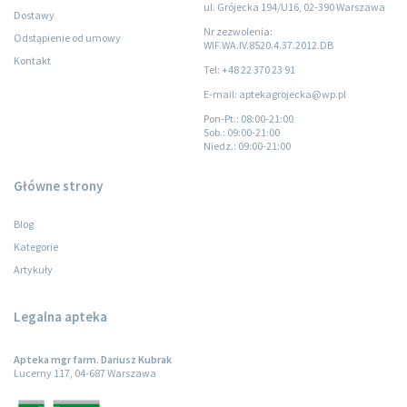
ul. Grójecka 194/U16, 02-390 Warszawa
Dostawy
Nr zezwolenia:
Odstąpienie od umowy
WIF.WA.IV.8520.4.37.2012.DB
Kontakt
Tel: +48 22 370 23 91
E-mail: aptekagrojecka@wp.pl
Pon-Pt.
: 08:00-21:00
Sob.
: 09:00-21:00
Niedz.
: 09:00-21:00
Główne strony
Blog
Kategorie
Artykuły
Legalna apteka
Apteka mgr farm. Dariusz Kubrak
Lucerny 117, 04-687 Warszawa