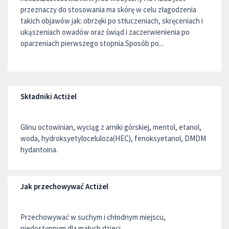
przeznaczy do stosowania ma skórę w celu złagodzenia
takich objawów jak: obrzęki po stłuczeniach, skręceniach i
ukąszeniach owadów oraz świąd i zaczerwienienia po
oparzeniach pierwszego stopnia.Sposób po...
Składniki Actiżel
Glinu octowinian, wyciąg z arniki górskiej, mentol, etanol,
woda, hydroksyetyloceluloza(HEC), fenoksyetanol, DMDM
hydantoina.
Jak przechowywać Actiżel
Przechowywać w suchym i chłodnym miejscu,
niedostępnym dla małych dzieci.