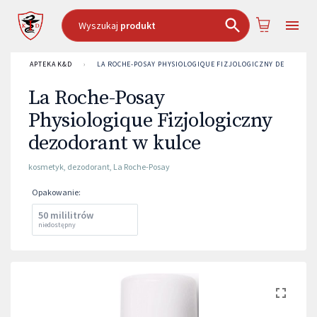
Wyszukaj
produkt
APTEKA K&D
›
LA ROCHE-POSAY PHYSIOLOGIQUE FIZJOLOGICZNY DEZODORA
La Roche-Posay
Physiologique Fizjologiczny
dezodorant w kulce
kosmetyk
,
dezodorant
,
La Roche-Posay
Opakowanie
:
50 mililitrów
niedostępny