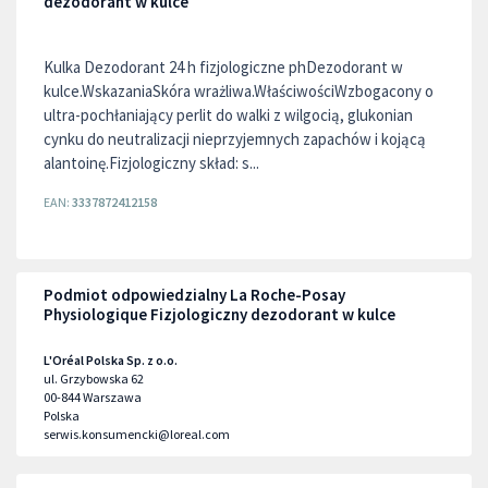
dezodorant w kulce
Kulka Dezodorant 24 h fizjologiczne phDezodorant w
kulce.WskazaniaSkóra wrażliwa.WłaściwościWzbogacony o
ultra-pochłaniający perlit do walki z wilgocią, glukonian
cynku do neutralizacji nieprzyjemnych zapachów i kojącą
alantoinę.Fizjologiczny skład: s...
EAN:
3337872412158
Podmiot odpowiedzialny La Roche-Posay
Physiologique Fizjologiczny dezodorant w kulce
L'Oréal Polska Sp. z o.o.
ul. Grzybowska 62
00-844
Warszawa
Polska
serwis.konsumencki@loreal.com