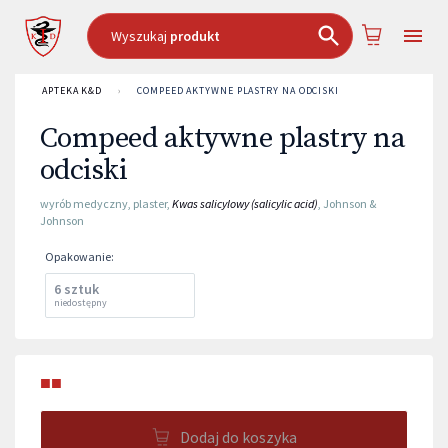
Wyszukaj
produkt
APTEKA K&D
›
COMPEED AKTYWNE PLASTRY NA ODCISKI
Compeed aktywne plastry na
odciski
wyrób medyczny
,
plaster
,
Kwas salicylowy (salicylic acid)
,
Johnson &
Johnson
Opakowanie
:
6 sztuk
niedostępny
■■
Dodaj do koszyka