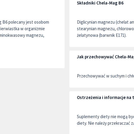
Składniki Chela-Mag B6
g B6 polecany jest osobom
Diglicynian magnezu (chelat 
ierwiastka w organizmie
stearynian magnezu, chlorowod
t aminokwasowy magnezu,
żelatynowa (barwnik E171).
Jak przechowywać Chela-Ma
Przechowywać w suchym i chło
Ostrzeżenia i informacje n
Suplementy diety nie mogą by
diety. Nie należy przekraczać z