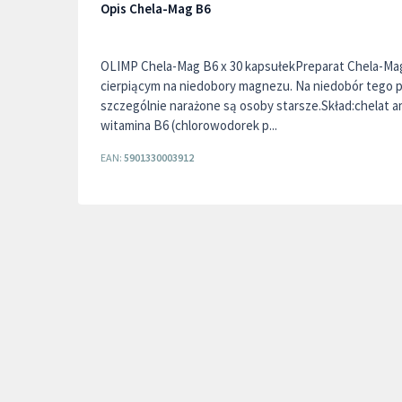
Opis Chela-Mag B6
OLIMP Chela-Mag B6 x 30 kapsułekPreparat Chela-Ma
cierpiącym na niedobory magnezu. Na niedobór tego p
szczególnie narażone są osoby starsze.Skład:chela
witamina B6 (chlorowodorek p...
EAN:
5901330003912