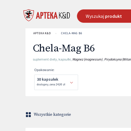
Wyszukaj
produkt
APTEKA K&D
›
CHELA-MAG B6
Chela-Mag B6
suplement diety
,
kapsułki
,
Magnez (magnesium)
,
Pirydoksyna (Witam
Opakowanie
:
30 kapsułek
dostępny
,
cena
24,00 zł
Wszystkie kategorie