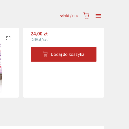
Polski
/
PLN
24,00 zł
(
0,80 zł
/
szt.
)
Dodaj do koszyka