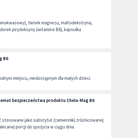
aminokwasowy), tlenek magnezu, maltodekstryna,
orek pirydoksyny (witamina B6), kapsułka
g B6
dnym miejscu, niedostępnym dla małych dzieci.
a temat bezpieczeństwa produktu Chela-Mag B6
ć stosowane jako substytut (zamiennik) zróżnicowanej
alecanej porcji do spożycia w ciągu dnia.