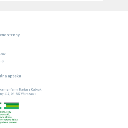
wne strony
orie
uły
alna apteka
a mgr farm. Dariusz Kubrak
ny 117, 04-687 Warszawa