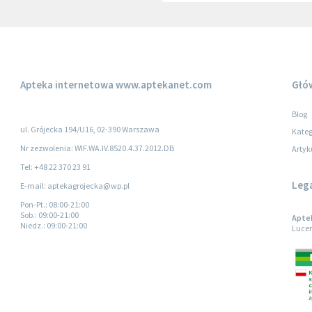
Apteka internetowa
www.aptekanet.com
Głó
Blog
ul. Grójecka 194/U16, 02-390 Warszawa
Kateg
Nr zezwolenia: WIF.WA.IV.8520.4.37.2012.DB
Artyk
Tel: +48 22 370 23 91
Leg
E-mail: aptekagrojecka@wp.pl
Pon-Pt.
: 08:00-21:00
Sob.
: 09:00-21:00
Aptek
Niedz.
: 09:00-21:00
Lucer