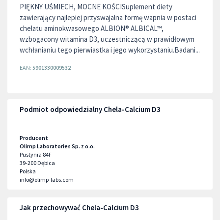
PIĘKNY UŚMIECH, MOCNE KOŚCISuplement diety
zawierający najlepiej przyswajalna formę wapnia w postaci
chelatu aminokwasowego ALBION® ALBICAL™,
wzbogacony witamina D3, uczestniczącą w prawidłowym
wchłanianiu tego pierwiastka i jego wykorzystaniu.Badani...
EAN:
5901330009532
Podmiot odpowiedzialny Chela-Calcium D3
Producent
Olimp Laboratories Sp. z o.o.
Pustynia 84F
39-200
Dębica
Polska
info@olimp-labs.com
Jak przechowywać Chela-Calcium D3