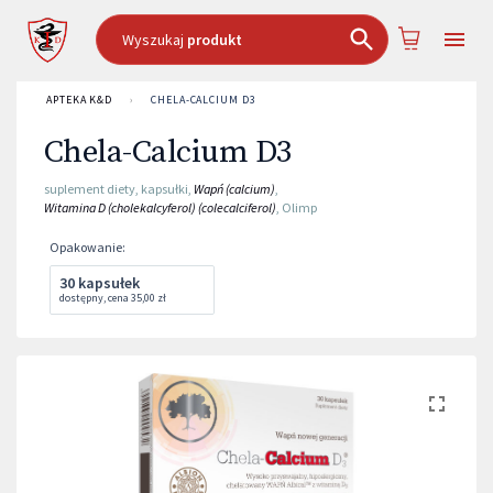
Wyszukaj
produkt
APTEKA K&D
›
CHELA-CALCIUM D3
Chela-Calcium D3
suplement diety
,
kapsułki
,
Wapń (calcium)
,
Witamina D (cholekalcyferol) (colecalciferol)
,
Olimp
Opakowanie
:
30 kapsułek
dostępny
,
cena
35,00 zł