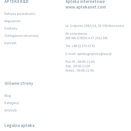
APTEKA K&D
Apteka internetowa
www.aptekanet.com
Polityka prywatności
Regulamin
ul. Grójecka 194/U16, 02-390 Warszawa
Dostawy
Nr zezwolenia:
Odstąpienie od umowy
WIF.WA.IV.8520.4.37.2012.DB
Kontakt
Tel: +48 22 370 23 91
E-mail: aptekagrojecka@wp.pl
Pon-Pt.
: 08:00-21:00
Sob.
: 09:00-21:00
Niedz.
: 09:00-21:00
Główne strony
Blog
Kategorie
Artykuły
Legalna apteka