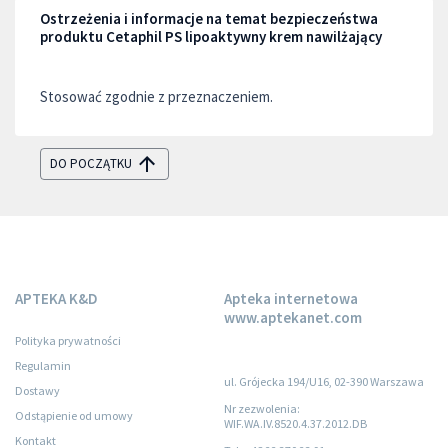
Ostrzeżenia i informacje na temat bezpieczeństwa
produktu Cetaphil PS lipoaktywny krem nawilżający
Stosować zgodnie z przeznaczeniem.
DO POCZĄTKU
APTEKA K&D
Apteka internetowa
www.aptekanet.com
Polityka prywatności
Regulamin
ul. Grójecka 194/U16, 02-390 Warszawa
Dostawy
Nr zezwolenia:
Odstąpienie od umowy
WIF.WA.IV.8520.4.37.2012.DB
Kontakt