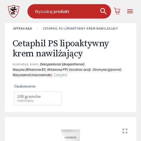
Wyszukaj
produkt
APTEKA K&D
›
CETAPHIL PS LIPOAKTYWNY KREM NAWILŻAJĄCY
Cetaphil PS lipoaktywny
krem nawilżający
kosmetyk
,
krem
,
Dekspantenol (dexpanthenol)
,
Niacyna (Witamina B3, Witamina PP) (nicotinic acid)
,
Gliceryna (glycerol)
,
Niacynamid (niacinamide)
,
Cetaphil
Opakowanie
:
100 gramów
niedostępny