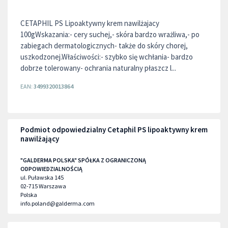
CETAPHIL PS Lipoaktywny krem nawilżajacy
100gWskazania:- cery suchej,- skóra bardzo wrażliwa,- po
zabiegach dermatologicznych- także do skóry chorej,
uszkodzonej.Właściwości:- szybko się wchłania- bardzo
dobrze tolerowany- ochrania naturalny płaszcz l...
EAN:
3499320013864
Podmiot odpowiedzialny Cetaphil PS lipoaktywny krem
nawilżający
"GALDERMA POLSKA" SPÓŁKA Z OGRANICZONĄ
ODPOWIEDZIALNOŚCIĄ
ul. Puławska 145
02-715
Warszawa
Polska
info.poland@galderma.com