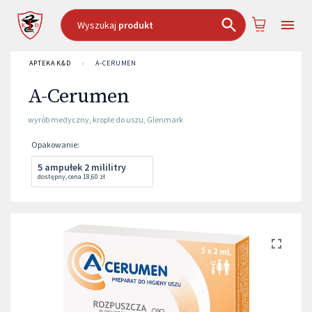
Wyszukaj
produkt
APTEKA K&D
›
A-CERUMEN
A-Cerumen
wyrób medyczny
,
krople do uszu
,
Glenmark
Opakowanie
:
5 ampułek 2 mililitry
dostępny
,
cena
18,60 zł