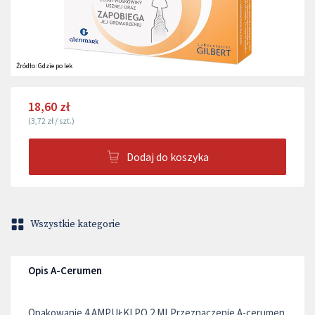
Źródło:
Gdzie po lek
18,60 zł
(
3,72 zł
/
szt.
)
Dodaj do koszyka
Wszystkie kategorie
Opis A-Cerumen
Opakowanie 4 AMPUŁKI PO 2 MLPrzeznaczenie A-cerumen