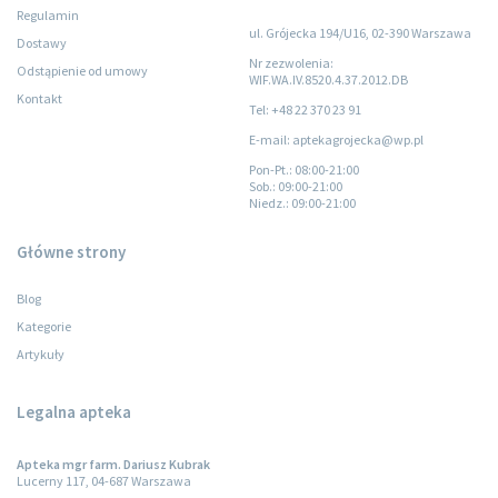
Regulamin
ul. Grójecka 194/U16, 02-390 Warszawa
Dostawy
Nr zezwolenia:
Odstąpienie od umowy
WIF.WA.IV.8520.4.37.2012.DB
Kontakt
Tel: +48 22 370 23 91
E-mail: aptekagrojecka@wp.pl
Pon-Pt.
: 08:00-21:00
Sob.
: 09:00-21:00
Niedz.
: 09:00-21:00
Główne strony
Blog
Kategorie
Artykuły
Legalna apteka
Apteka mgr farm. Dariusz Kubrak
Lucerny 117, 04-687 Warszawa