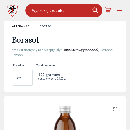
Wyszukaj
produkt
APTEKA K&D
›
BORASOL
Borasol
produkt dostępny bez recepty
,
płyn
,
Kwas borowy (boric acid)
,
Herbapol
Poznań
Dawka
:
Opakowanie
:
100 gramów
3%
dostępny
,
cena
16,00 zł