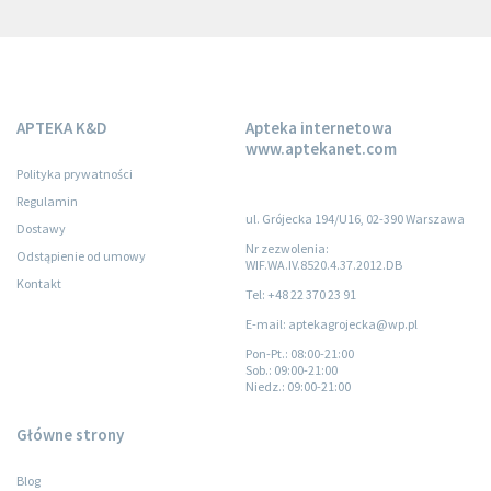
APTEKA K&D
Apteka internetowa
www.aptekanet.com
Polityka prywatności
Regulamin
ul. Grójecka 194/U16, 02-390 Warszawa
Dostawy
Nr zezwolenia:
Odstąpienie od umowy
WIF.WA.IV.8520.4.37.2012.DB
Kontakt
Tel: +48 22 370 23 91
E-mail: aptekagrojecka@wp.pl
Pon-Pt.
: 08:00-21:00
Sob.
: 09:00-21:00
Niedz.
: 09:00-21:00
Główne strony
Blog