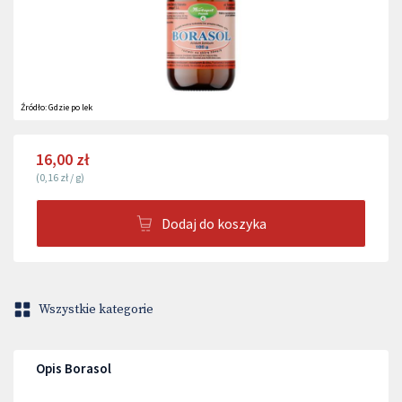
Źródło:
Gdzie po lek
16,00 zł
(
0,16 zł
/
g
)
Dodaj do koszyka
Wszystkie kategorie
Opis Borasol