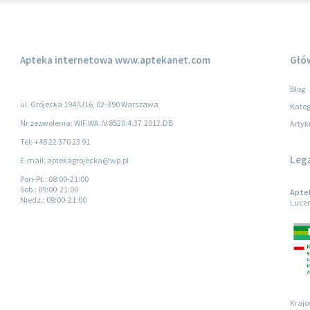
Apteka internetowa
www.aptekanet.com
Głó
Blog
ul. Grójecka 194/U16, 02-390 Warszawa
Kateg
Nr zezwolenia: WIF.WA.IV.8520.4.37.2012.DB
Artyk
Tel: +48 22 370 23 91
Leg
E-mail: aptekagrojecka@wp.pl
Pon-Pt.
: 08:00-21:00
Sob.
: 09:00-21:00
Aptek
Niedz.
: 09:00-21:00
Lucer
Krajo