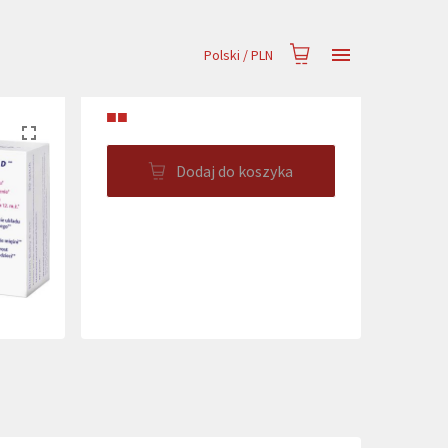
Polski
/
PLN
■■
Dodaj do koszyka