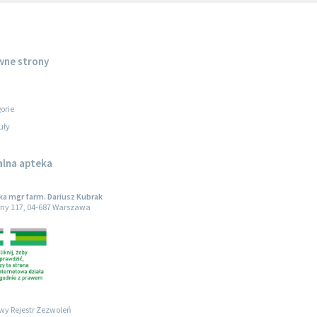
wne strony
orie
uły
alna apteka
a mgr farm. Dariusz Kubrak
ny 117, 04-687 Warszawa
wy Rejestr Zezwoleń