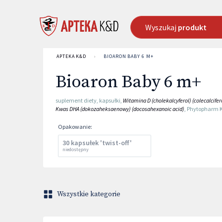
Wyszukaj
produkt
APTEKA K&D
›
BIOARON BABY 6 M+
Bioaron Baby 6 m+
suplement diety
,
kapsułki
,
Witamina D (cholekalcyferol) (colecalcifer
Kwas DHA (dokozaheksaenowy) (docosahexanoic acid)
,
Phytopharm 
Opakowanie
:
30 kapsułek 'twist-off'
niedostępny
Wszystkie kategorie