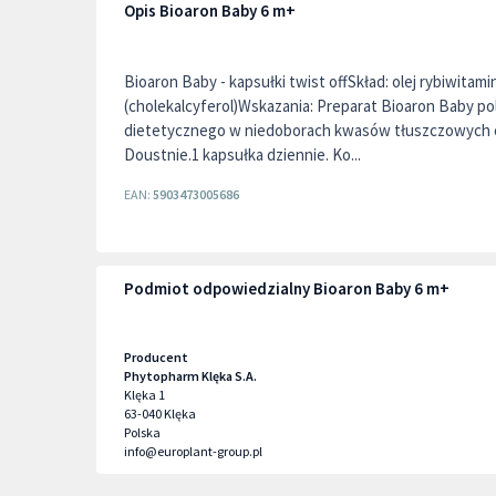
Opis Bioaron Baby 6 m+
Bioaron Baby - kapsułki twist offSkład: olej rybiwitami
(cholekalcyferol)Wskazania: Preparat Bioaron Baby p
dietetycznego w niedoborach kwasów tłuszczowych 
Doustnie.1 kapsułka dziennie. Ko...
EAN:
5903473005686
Podmiot odpowiedzialny Bioaron Baby 6 m+
Producent
Phytopharm Klęka S.A.
Klęka 1
63-040
Klęka
Polska
info@europlant-group.pl