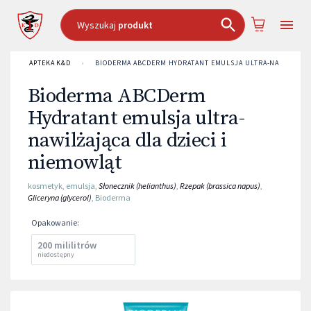
Wyszukaj
produkt
APTEKA K&D
›
BIODERMA ABCDERM HYDRATANT EMULSJA ULTRA-NAWILŻAJĄCA
Bioderma ABCDerm
Hydratant emulsja ultra-
nawilżająca dla dzieci i
niemowląt
kosmetyk
,
emulsja
,
Słonecznik (helianthus)
,
Rzepak (brassica napus)
,
Gliceryna (glycerol)
,
Bioderma
Opakowanie
:
200 mililitrów
niedostępny