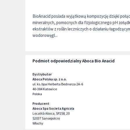
BioAnacid posiada wyjątkową kompozycję dzięki połą
mineralnych, pomocnych dla fizjologicz­nego pH żołądk
ekstraktów z roślin leczniczych o działaniu łagodzącym
wodorowęgl...
Podmiot odpowiedzialny Aboca Bio Anacid
Dystrybutor
Aboca Polska sp. z o.o.
ul. ks. bpa Herberta Bednorza 2A-6
40-384
Katowice
Polska
Producent
Aboca Spa Societa Agricola
Località Aboca, SP258, 20
52037
Sansepolcro
Włochy