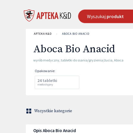
Wyszukaj
produkt
APTEKA K&D
›
ABOCA BIO ANACID
Aboca Bio Anacid
wyrób medyczny
,
tabletki do ssania/gryzienia/żucia
,
Aboca
Opakowanie
:
24 tabletki
niedostępny
Wszystkie kategorie
Opis Aboca Bio Anacid