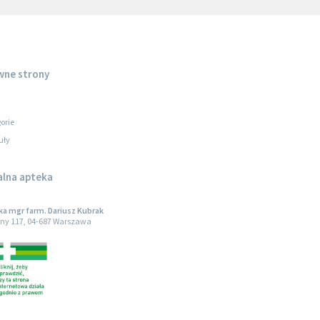
wne strony
orie
uły
alna apteka
a mgr farm. Dariusz Kubrak
ny 117, 04-687 Warszawa