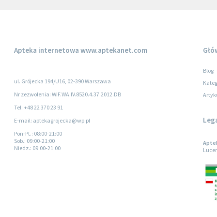
Apteka internetowa
www.aptekanet.com
Głó
Blog
ul. Grójecka 194/U16, 02-390 Warszawa
Kateg
Nr zezwolenia: WIF.WA.IV.8520.4.37.2012.DB
Artyk
Tel: +48 22 370 23 91
Leg
E-mail: aptekagrojecka@wp.pl
Pon-Pt.
: 08:00-21:00
Sob.
: 09:00-21:00
Aptek
Niedz.
: 09:00-21:00
Lucer