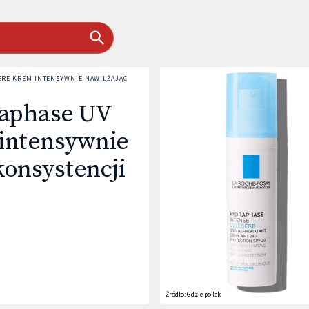
ERE KREM INTENSYWNIE NAWILŻAJĄCY O LEKKIEJ KONSYSTENCJI SPF20
raphase UV
 intensywnie
konsystencji
Źródło:
Gdzie po lek