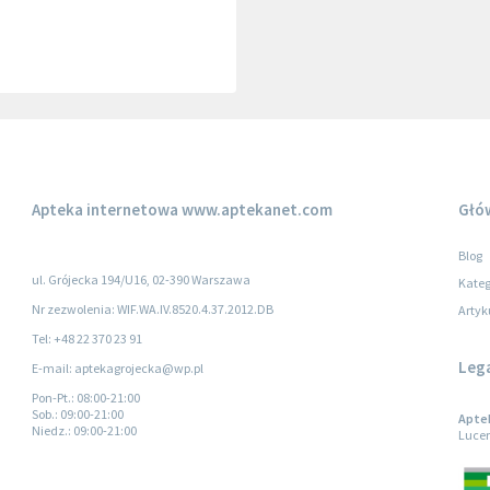
Apteka internetowa
www.aptekanet.com
Głó
Blog
ul. Grójecka 194/U16, 02-390 Warszawa
Kateg
Nr zezwolenia: WIF.WA.IV.8520.4.37.2012.DB
Artyk
Tel: +48 22 370 23 91
Leg
E-mail: aptekagrojecka@wp.pl
Pon-Pt.
: 08:00-21:00
Sob.
: 09:00-21:00
Aptek
Niedz.
: 09:00-21:00
Lucer