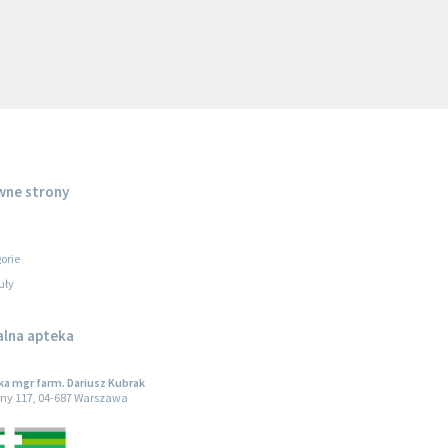
wne strony
orie
uły
alna apteka
a mgr farm. Dariusz Kubrak
ny 117, 04-687 Warszawa