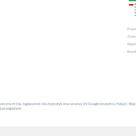
Krajo
Zezwo
Wojew
Biule
hnicznych (np. logowanie) i dla statystyk oraz analizy UX (Google Analytics, Hotjar). W
j przeglądarki.