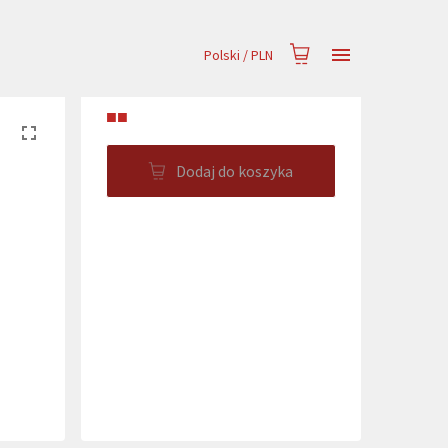
Polski
/
PLN
■■
Dodaj do koszyka