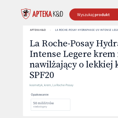
Wyszukaj
produkt
APTEKA K&D
›
LA ROCHE-POSAY HYDRAPHASE UV INTENSE LEG
La Roche-Posay Hyd
Intense Legere krem
nawilżający o lekkiej 
SPF20
kosmetyk
,
krem
,
La Roche-Posay
Opakowanie
:
50 mililitrów
niedostępny