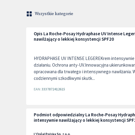
Wszystkie kategorie
Opis La Roche-Posay Hydraphase UV Intense Leger
nawilżający o lekkiej konsystencji SPF20
HYDRAPHASE UV INTENSE LEGEREKrem intensywnie n
działaniu. Ochrona anty-UV.Innowacyjna ukierunkowan
opracowana dla trwałego i intensywnego nawilżania.
codziennymi szkodliwymi skutk...
EAN:
3337872412615
Podmiot odpowiedzialny La Roche-Posay Hydraph
intensywnie nawilżający o lekkiej konsystencji SPF
L'Oréal Polska Sp. z o.o.