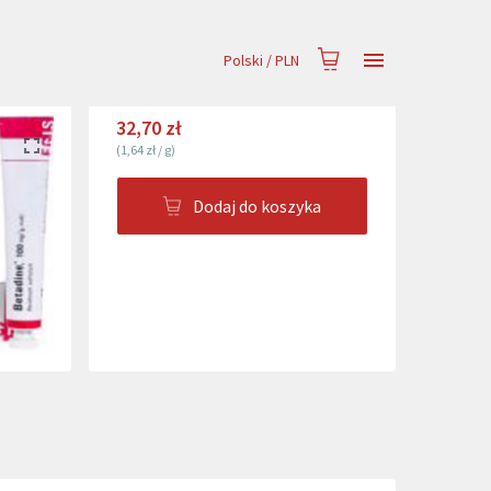
Polski
/
PLN
32,70 zł
(
1,64 zł
/
g
)
Dodaj do koszyka