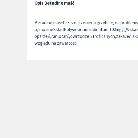
Opis Betadine maść
Betadine maśćPrzeznaczeniena grzybicę, na problemy s
p/zapalneSkładPolyvidonum iodinatum 100mg/gWskaz
oparzeń,ran,otarć,owrzodzeń troficznych,zakażeń sk
względu na zawartośc...