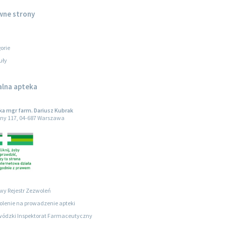
wne strony
orie
uły
alna apteka
a mgr farm. Dariusz Kubrak
ny 117, 04-687 Warszawa
wy Rejestr Zezwoleń
lenie na prowadzenie apteki
ódzki Inspektorat Farmaceutyczny