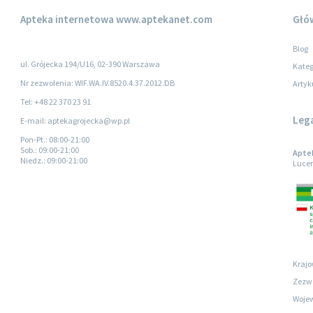
Apteka internetowa
www.aptekanet.com
Głó
Blog
ul. Grójecka 194/U16, 02-390 Warszawa
Kateg
Nr zezwolenia: WIF.WA.IV.8520.4.37.2012.DB
Artyk
Tel: +48 22 370 23 91
Leg
E-mail: aptekagrojecka@wp.pl
Pon-Pt.
: 08:00-21:00
Sob.
: 09:00-21:00
Aptek
Niedz.
: 09:00-21:00
Lucer
Krajo
Zezwo
Wojew