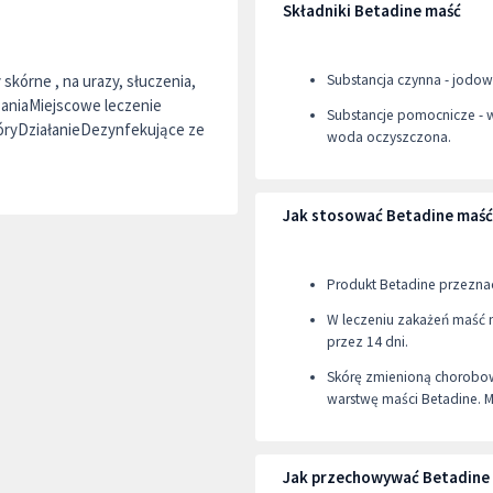
Składniki Betadine maść
kórne , na urazy, słuczenia,
Substancja czynna - jodo
aniaMiejscowe leczenie
Substancje pomocnicze - 
óryDziałanieDezynfekujące ze
woda oczyszczona.
Jak stosować Betadine maść
Produkt Betadine przezna
W leczeniu zakażeń maść 
przez 14 dni.
Skórę zmienioną chorobowo
warstwę maści Betadine. 
Jak przechowywać Betadine