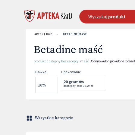
Wyszukaj
produkt
APTEKA K&D
›
BETADINE MAŚĆ
Betadine maść
produkt dostępny bez recepty
,
maść
,
Jodopowidon (povidone iodine)
Dawka
:
Opakowanie
:
20 gramów
10%
dostępny
,
cena
32,70 zł
Wszystkie kategorie