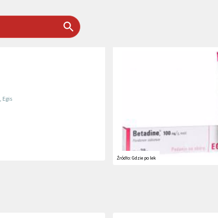
,
Egis
Źródło:
Gdzie po lek