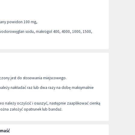
wany powidon 100 mg,
wodorowęglan sodu, makrogol 400, 4000, 1000, 1500,
czony jest do stosowania miejscowego.
należy nakładać raz lub dwa razy na dobę maksymalnie
 należy oczyścić i osuszyć, następnie zaaplikować cienką
Można założyć opatrunek lub bandaż.
 maść