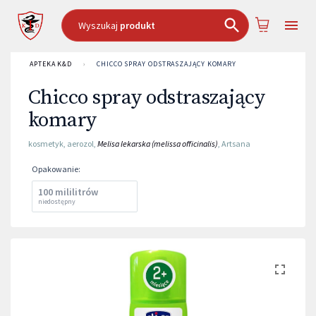
Wyszukaj
produkt
APTEKA K&D
›
CHICCO SPRAY ODSTRASZAJĄCY KOMARY
Chicco spray odstraszający
komary
kosmetyk
,
aerozol
,
Melisa lekarska (melissa officinalis)
,
Artsana
Opakowanie
:
100 mililitrów
niedostępny