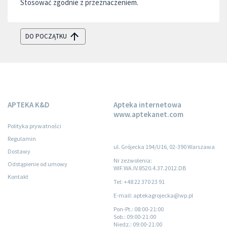
Stosować zgodnie z przeznaczeniem.
DO POCZĄTKU
APTEKA K&D
Apteka internetowa
www.aptekanet.com
Polityka prywatności
Regulamin
ul. Grójecka 194/U16, 02-390 Warszawa
Dostawy
Nr zezwolenia:
Odstąpienie od umowy
WIF.WA.IV.8520.4.37.2012.DB
Kontakt
Tel: +48 22 370 23 91
E-mail: aptekagrojecka@wp.pl
Pon-Pt.
: 08:00-21:00
Sob.
: 09:00-21:00
Niedz.
: 09:00-21:00